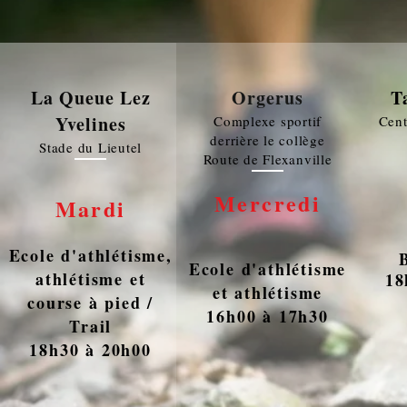
La Queue Lez
Orgerus
T
Yvelines
Complexe sportif
Cent
derrière le collège
Stade du Lieutel
Route de Flexanville
Mercredi
Mardi
Ecole d'athlétisme,
E
cole d'athlétisme
athlétisme et
18
et athlétisme
course à pied /
16h00 à 17h30
Trail
18h30 à 20h00