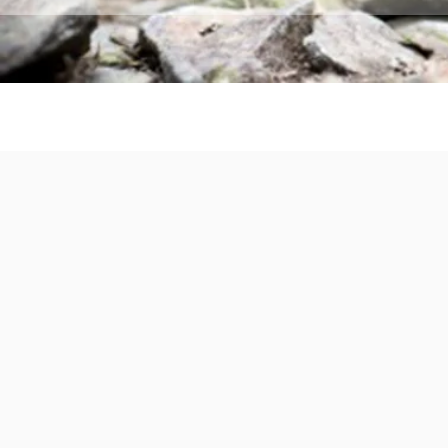
RDV mar
saiso