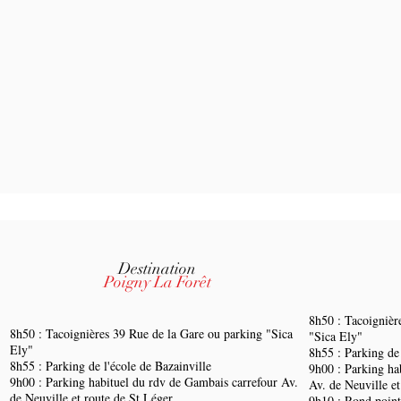
Destination
Poigny La Forêt
8h50 : Tacoignièr
8h50 : Tacoignières 39 Rue de la Gare ou parking "Sica
"Sica Ely"
Ely"
8h55 : Parking de 
8h55 : Parking de l'école de Bazainville
9h00 : Parking ha
9h00 : Parking habituel du rdv de Gambais carrefour Av.
Av. de Neuville et
de Neuville et route de St Léger
9h10 : Rond point 