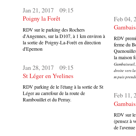
Jan 21, 2017
09:15
Poigny la Forêt
Feb 04, 
Gambais
RDV sur le parking des Rochers
d'Angennes, sur la D107, à 1 km environ à
RDV premier
la sortie de Poigny-La-Forêt en direction
ferme du Bo
d'Epernon
Quenouilles
la maison f
Gambaiseuil, 
Jan 28, 2017
09:15
droite vers l
St Léger en Yvelines
m puis prendr
RDV parking de le l'étang à la sortie de St
Léger au carrefour de la route de
Feb 11, 
Rambouillet et du Perray.
Gambais
RDV sur le 
(pensez à v
de l'avenue